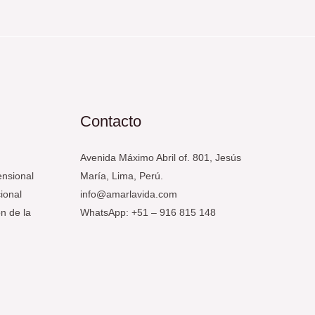
OMS
Consecuencias
Read More »
de
la
vacuna
Contacto
del
covid-
Avenida Máximo Abril of. 801, Jesús
19
ensional
María, Lima, Perú.
ional
info@amarlavida.com
n de la
WhatsApp: +51 – 916 815 148